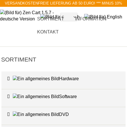
VERSANDKOSTENFREIE LIEFERUNG AB 50 EURO!
*** MINUS 10%
MIT RABATTCODE BLACK FRIDAY
SORTIMENT
INFORMATION
KONTAKT
SORTIMENT
Hardware
6
Software
4
DVD
17