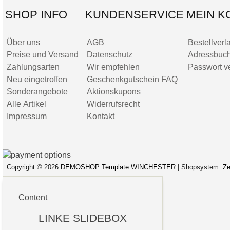
SHOP INFO
KUNDENSERVICE
MEIN K
Über uns
AGB
Bestellverl
Preise und Versand
Datenschutz
Adressbuc
Zahlungsarten
Wir empfehlen
Passwort v
Neu eingetroffen
Geschenkgutschein FAQ
Sonderangebote
Aktionskupons
Alle Artikel
Widerrufsrecht
Impressum
Kontakt
Copyright © 2026
DEMOSHOP Template WINCHESTER
| Shopsystem:
Ze
Site Map
Datenschutz
AGB
Impressum
Content
LINKE SLIDEBOX