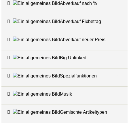
Abverkauf nach %
7
Abverkauf Fixbetrag
4
Abverkauf neuer Preis
4
Big Unlinked
12
Spezialfunktionen
20
Musik
1
Gemischte Artikeltypen
5