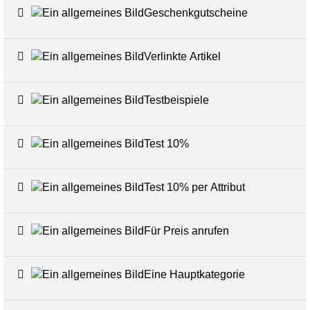
Geschenkgutscheine
6
Verlinkte Artikel
24
Testbeispiele
16
Test 10%
7
Test 10% per Attribut
3
Für Preis anrufen
7
Eine Hauptkategorie