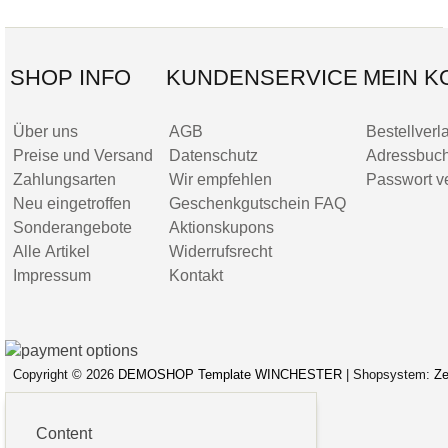
SHOP INFO
KUNDENSERVICE
MEIN K
Über uns
AGB
Bestellverl
Preise und Versand
Datenschutz
Adressbuc
Zahlungsarten
Wir empfehlen
Passwort v
Neu eingetroffen
Geschenkgutschein FAQ
Sonderangebote
Aktionskupons
Alle Artikel
Widerrufsrecht
Impressum
Kontakt
Copyright © 2026
DEMOSHOP Template WINCHESTER
| Shopsystem:
Ze
Site Map
Datenschutz
AGB
Impressum
Content