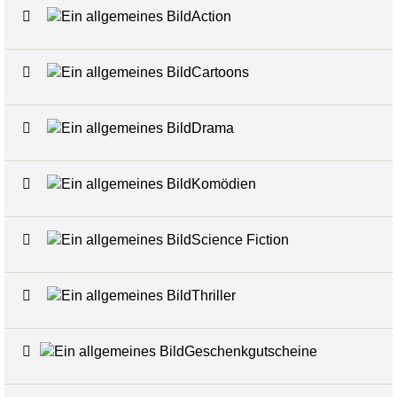
Action
9
Cartoons
1
Drama
3
Komödien
2
Science Fiction
1
Thriller
1
Geschenkgutscheine
6