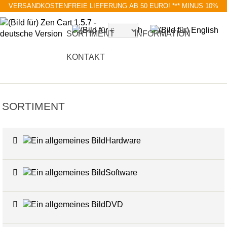
VERSANDKOSTENFREIE LIEFERUNG AB 50 EURO!
*** MINUS 10%
MIT RABATTCODE BLACK FRIDAY
SORTIMENT
INFORMATION
KONTAKT
SORTIMENT
Hardware
6
Software
4
DVD
17