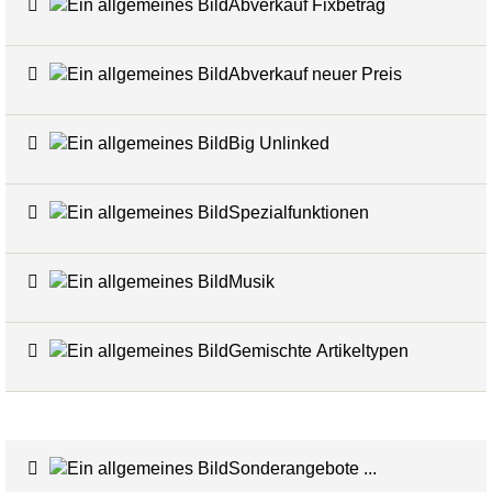
Abverkauf Fixbetrag
4
Abverkauf neuer Preis
4
Big Unlinked
12
Spezialfunktionen
20
Musik
1
Gemischte Artikeltypen
5
Sonderangebote ...