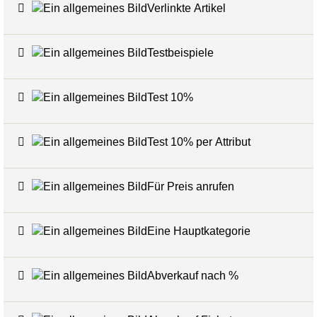
Verlinkte Artikel
24
Testbeispiele
16
Test 10%
7
Test 10% per Attribut
3
Für Preis anrufen
7
Eine Hauptkategorie
Abverkauf nach %
7