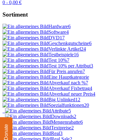
0 - 0,00 €
Sortiment
Hardware
6
Software
4
DVD
17
Geschenkgutscheine
6
Verlinkte Artikel
24
Testbeispiele
16
Test 10%
7
Test 10% per Attribut
3
Für Preis anrufen
7
Eine Hauptkategorie
Abverkauf nach %
7
Abverkauf Fixbetrag
4
Abverkauf neuer Preis
4
Big Unlinked
12
Spezialfunktionen
20
Attribute
5
Downloads
2
Mengenrabatte
6
Donate
Textpreise
2
Real
3
Real Sale
2