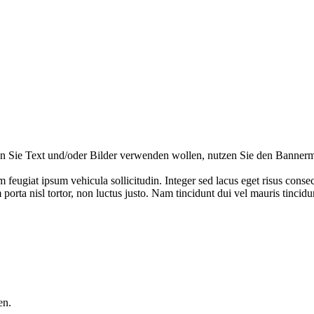
nn Sie Text und/oder Bilder verwenden wollen, nutzen Sie den Bannerm
m feugiat ipsum vehicula sollicitudin. Integer sed lacus eget risus con
am porta nisl tortor, non luctus justo. Nam tincidunt dui vel mauris tinci
en.