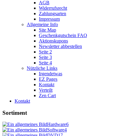
AGB
Widerrufsrecht
Zahlungsarten
Impressum
Allgemeine Info
Site Map
Geschenkgutschein FAQ
Aktionskupons
Newsletter abbestellen
Seite 2
Seite 3
Seite 4
Nützliche Links
Irgendetwas
EZ Pages
Kontakt
Verteilt
Zen Cart
Kontakt
Sortiment
Hardware
6
Software
4
DVD
17