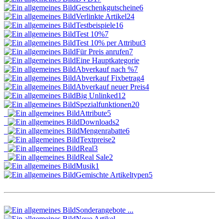
Geschenkgutscheine
6
Verlinkte Artikel
24
Testbeispiele
16
Test 10%
7
Test 10% per Attribut
3
Für Preis anrufen
7
Eine Hauptkategorie
Abverkauf nach %
7
Abverkauf Fixbetrag
4
Abverkauf neuer Preis
4
Big Unlinked
12
Spezialfunktionen
20
Attribute
5
Downloads
2
Mengenrabatte
6
Textpreise
2
Real
3
Real Sale
2
Musik
1
Gemischte Artikeltypen
5
Sonderangebote ...
Neue Artikel ...