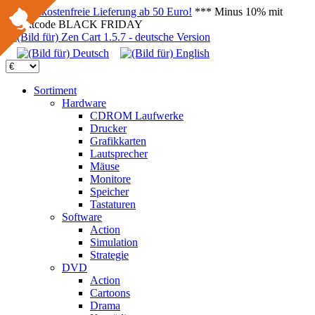
Versandkostenfreie Lieferung ab 50 Euro!
*** Minus 10% mit
Rabattcode BLACK FRIDAY
Sortiment
Hardware
CDROM Laufwerke
Drucker
Grafikkarten
Lautsprecher
Mäuse
Monitore
Speicher
Tastaturen
Software
Action
Simulation
Strategie
DVD
Action
Cartoons
Drama