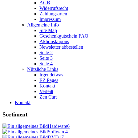
AGB
Widerrufsrecht
Zahlungsarten
Impressum
Allgemeine Info
Site Map
Geschenkgutschein FAQ
Aktionskupons
Newsletter abbestellen
Seite 2
Seite 3
Seite 4
Nützliche Links
Irgendetwas
EZ Pages
Kontakt
Verteilt
Zen Cart
Kontakt
Sortiment
Hardware
6
Software
4
DVD
17