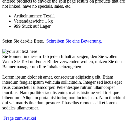
entered products to envoke the split page results on products that are
not linked, have no specials, sales, etc.
Artikelnummer: Test11
Versandgewicht: 1 kg
999 Stück auf Lager
Seien Sie der/die Erste.
Schreiben Sie eine Bewertung.
Sie können in diesem Tab jeden Inhalt anzeigen, den Sie wollen.
Wenn Sie Text und/oder Bilder verwenden wollen, nutzen Sie den
Bannermanager um Ihre Inhalte einzugeben.
Lorem ipsum dolor sit amet, consectetur adipiscing elit. Etiam
interdum feugiat ipsum vehicula sollicitudin. Integer sed lacus eget
risus consectetur ullamcorper. Pellentesque rutrum ullamcorper
faucibus. Nam porttitor iaculis enim, mattis tristique velit tristique
bibendum. Aliquam porta nisl tortor, non luctus justo. Nam tincidunt
dui vel mauris tincidunt posuere. Phasellus rhoncus elit et lorem
sodales ullamcorper.
Frage zum Artikel