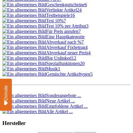
Geschenkgutscheine
6
Verlinkte Artikel
24
Testbeispiele
16
Test 10%
7
Test 10% per Attribut
3
Für Preis anrufen
7
Eine Hauptkategorie
Abverkauf nach %
7
Abverkauf Fixbetrag
4
Abverkauf neuer Preis
4
Big Unlinked
12
Spezialfunktionen
20
Musik
1
Gemischte Artikeltypen
5
Donate
Sonderangebote ...
Neue Artikel ...
Empfohlene Artikel ...
Alle Artikel ...
Hersteller