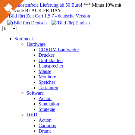
Versandkostenfreie Lieferung ab 50 Euro!
*** Minus 10% mit
Rabattcode BLACK FRIDAY
Sortiment
Hardware
CDROM Laufwerke
Drucker
Grafikkarten
Lautsprecher
Mäuse
Monitore
Speicher
Tastaturen
Software
Action
Simulation
Strategie
DVD
Action
Cartoons
Drama