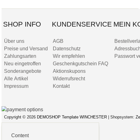
SHOP INFO
KUNDENSERVICE
MEIN K
Über uns
AGB
Bestellverl
Preise und Versand
Datenschutz
Adressbuc
Zahlungsarten
Wir empfehlen
Passwort v
Neu eingetroffen
Geschenkgutschein FAQ
Sonderangebote
Aktionskupons
Alle Artikel
Widerrufsrecht
Impressum
Kontakt
Copyright © 2026
DEMOSHOP Template WINCHESTER
| Shopsystem:
Ze
Site Map
Datenschutz
AGB
Impressum
Content