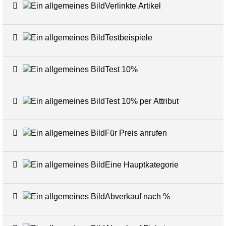
Verlinkte Artikel
24
Testbeispiele
16
Test 10%
7
Test 10% per Attribut
3
Für Preis anrufen
7
Eine Hauptkategorie
Abverkauf nach %
7