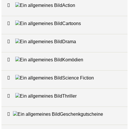
Action
9
Cartoons
1
Drama
3
Komödien
2
Science Fiction
1
Thriller
1
Geschenkgutscheine
6