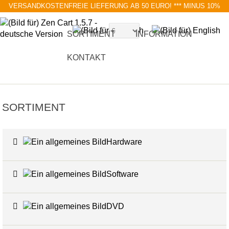
VERSANDKOSTENFREIE LIEFERUNG AB 50 EURO!
*** MINUS 10%
MIT RABATTCODE BLACK FRIDAY
SORTIMENT
INFORMATION
KONTAKT
SORTIMENT
Hardware
6
Software
4
DVD
17