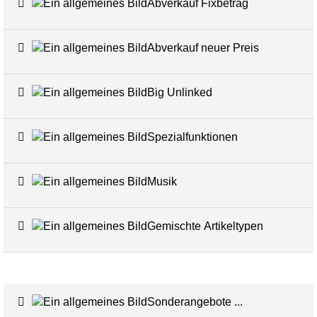
Abverkauf Fixbetrag
4
Abverkauf neuer Preis
4
Big Unlinked
12
Spezialfunktionen
20
Musik
1
Gemischte Artikeltypen
5
Sonderangebote ...