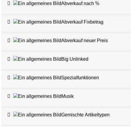
Abverkauf nach %
7
Abverkauf Fixbetrag
4
Abverkauf neuer Preis
4
Big Unlinked
12
Spezialfunktionen
20
Musik
1
Gemischte Artikeltypen
5