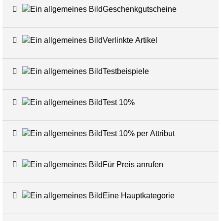
Geschenkgutscheine
6
Verlinkte Artikel
24
Testbeispiele
16
Test 10%
7
Test 10% per Attribut
3
Für Preis anrufen
7
Eine Hauptkategorie