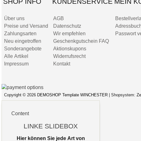
SHOP INFO
KUNDENSERVICE
MEIN K
Über uns
AGB
Bestellverl
Preise und Versand
Datenschutz
Adressbuc
Zahlungsarten
Wir empfehlen
Passwort v
Neu eingetroffen
Geschenkgutschein FAQ
Sonderangebote
Aktionskupons
Alle Artikel
Widerrufsrecht
Impressum
Kontakt
Copyright © 2026
DEMOSHOP Template WINCHESTER
| Shopsystem:
Ze
Site Map
Datenschutz
AGB
Impressum
Content
LINKE SLIDEBOX
Hier können Sie jede Art von