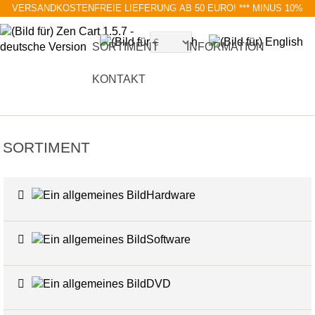
VERSANDKOSTENFREIE LIEFERUNG AB 50 EURO!
*** MINUS 10%
MIT RABATTCODE BLACK FRIDAY
SORTIMENT
INFORMATION
KONTAKT
SORTIMENT
Hardware
6
Software
4
DVD
17