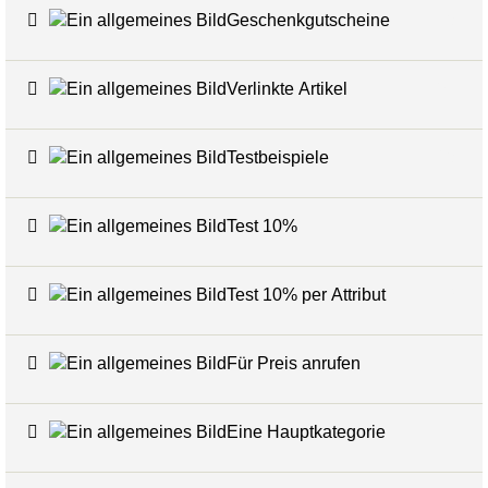
Geschenkgutscheine
6
Verlinkte Artikel
24
Testbeispiele
16
Test 10%
7
Test 10% per Attribut
3
Für Preis anrufen
7
Eine Hauptkategorie