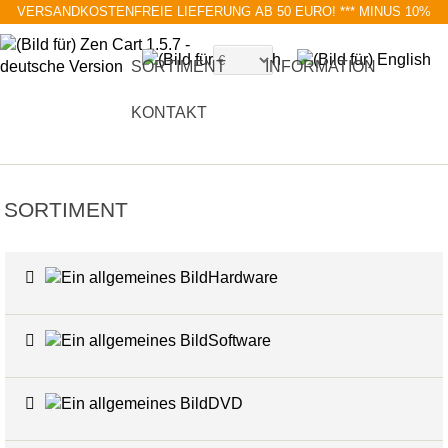
VERSANDKOSTENFREIE LIEFERUNG AB 50 EURO!
*** MINUS 10%
MIT RABATTCODE BLACK FRIDAY
SORTIMENT
INFORMATION
KONTAKT
SORTIMENT
Hardware
6
Software
4
DVD
17