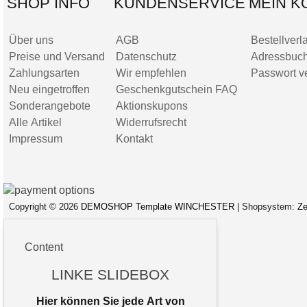
SHOP INFO
KUNDENSERVICE
MEIN K
Über uns
AGB
Bestellverl
Preise und Versand
Datenschutz
Adressbuc
Zahlungsarten
Wir empfehlen
Passwort v
Neu eingetroffen
Geschenkgutschein FAQ
Sonderangebote
Aktionskupons
Alle Artikel
Widerrufsrecht
Impressum
Kontakt
Copyright © 2026
DEMOSHOP Template WINCHESTER
| Shopsystem:
Ze
Site Map
Datenschutz
AGB
Impressum
Content
LINKE SLIDEBOX
Hier können Sie jede Art von