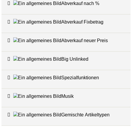
Abverkauf nach %
7
Abverkauf Fixbetrag
4
Abverkauf neuer Preis
4
Big Unlinked
12
Spezialfunktionen
20
Musik
1
Gemischte Artikeltypen
5