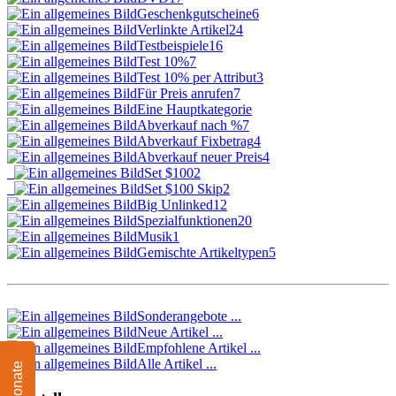
Geschenkgutscheine
6
Verlinkte Artikel
24
Testbeispiele
16
Test 10%
7
Test 10% per Attribut
3
Für Preis anrufen
7
Eine Hauptkategorie
Abverkauf nach %
7
Abverkauf Fixbetrag
4
Abverkauf neuer Preis
4
Set $100
2
Set $100 Skip
2
Big Unlinked
12
Spezialfunktionen
20
Musik
1
Gemischte Artikeltypen
5
Sonderangebote ...
Neue Artikel ...
Empfohlene Artikel ...
Alle Artikel ...
Donate