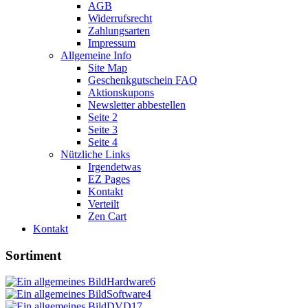
AGB
Widerrufsrecht
Zahlungsarten
Impressum
Allgemeine Info
Site Map
Geschenkgutschein FAQ
Aktionskupons
Newsletter abbestellen
Seite 2
Seite 3
Seite 4
Nützliche Links
Irgendetwas
EZ Pages
Kontakt
Verteilt
Zen Cart
Kontakt
Sortiment
Hardware
6
Software
4
DVD
17