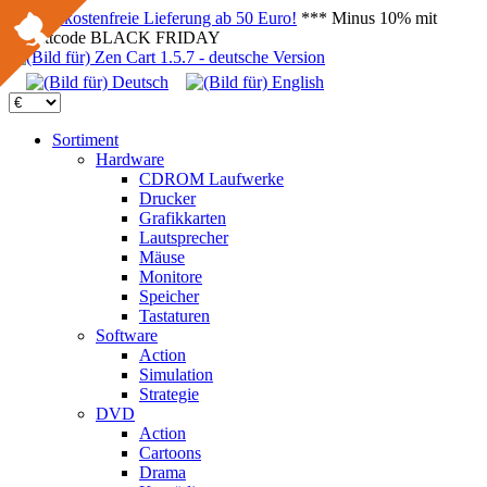
Versandkostenfreie Lieferung ab 50 Euro!
*** Minus 10% mit
Rabattcode BLACK FRIDAY
Sortiment
Hardware
CDROM Laufwerke
Drucker
Grafikkarten
Lautsprecher
Mäuse
Monitore
Speicher
Tastaturen
Software
Action
Simulation
Strategie
DVD
Action
Cartoons
Drama