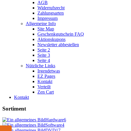
AGB
Widerrufsrecht
Zahlungsarten
Impressum
Allgemeine Info
Site Map
Geschenkgutschein FAQ
Aktionskupons
Newsletter abbestellen
Seite 2
Seite 3
Seite 4
Nützliche Links
Irgendetwas
EZ Pages
Kontakt
Verteilt
Zen Cart
Kontakt
Sortiment
Hardware
6
Software
4
DVD
17