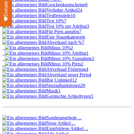
Donate
Geschenkgutscheine
6
Verlinkte Artikel
24
Testbeispiele
16
Test 10%
7
Test 10% per Attribut
3
Für Preis anrufen
7
Eine Hauptkategorie
Abverkauf nach %
7
Minus 10%
2
Minus 10% Attribut
1
Minus 10% Ausnahme
2
Minus 10% Preis
2
Abverkauf Fixbetrag
4
Abverkauf neuer Preis
4
Big Unlinked
12
Spezialfunktionen
20
Musik
1
Gemischte Artikeltypen
5
Sonderangebote ...
Neue Artikel ...
Empfohlene Artikel ...
Alle Artikel ...