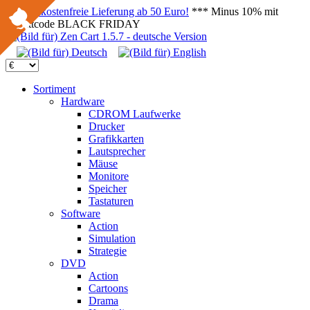
Versandkostenfreie Lieferung ab 50 Euro!
*** Minus 10% mit
Rabattcode BLACK FRIDAY
Sortiment
Hardware
CDROM Laufwerke
Drucker
Grafikkarten
Lautsprecher
Mäuse
Monitore
Speicher
Tastaturen
Software
Action
Simulation
Strategie
DVD
Action
Cartoons
Drama