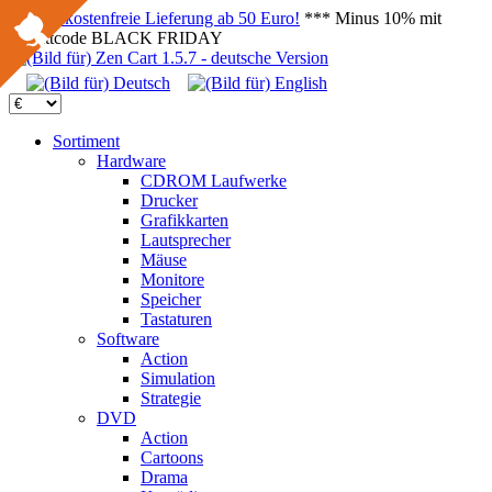
Versandkostenfreie Lieferung ab 50 Euro!
*** Minus 10% mit
Rabattcode BLACK FRIDAY
Sortiment
Hardware
CDROM Laufwerke
Drucker
Grafikkarten
Lautsprecher
Mäuse
Monitore
Speicher
Tastaturen
Software
Action
Simulation
Strategie
DVD
Action
Cartoons
Drama