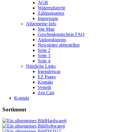
AGB
Widerrufsrecht
Zahlungsarten
Impressum
Allgemeine Info
Site Map
Geschenkgutschein FAQ
Aktionskupons
Newsletter abbestellen
Seite 2
Seite 3
Seite 4
Nützliche Links
Irgendetwas
EZ Pages
Kontakt
Verteilt
Zen Cart
Kontakt
Sortiment
Hardware
6
Software
4
DVD
17