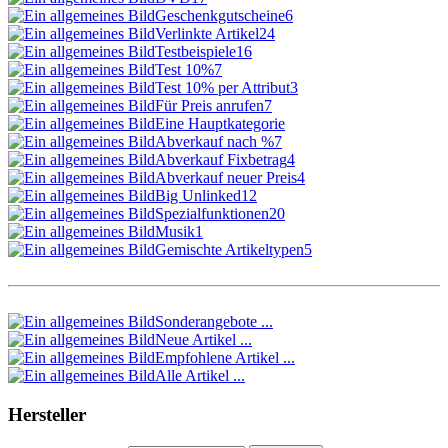
Geschenkgutscheine
6
Verlinkte Artikel
24
Testbeispiele
16
Test 10%
7
Test 10% per Attribut
3
Für Preis anrufen
7
Eine Hauptkategorie
Abverkauf nach %
7
Abverkauf Fixbetrag
4
Abverkauf neuer Preis
4
Big Unlinked
12
Spezialfunktionen
20
Musik
1
Gemischte Artikeltypen
5
Sonderangebote ...
Neue Artikel ...
Empfohlene Artikel ...
Alle Artikel ...
Hersteller