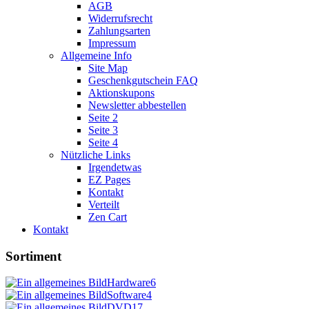
AGB
Widerrufsrecht
Zahlungsarten
Impressum
Allgemeine Info
Site Map
Geschenkgutschein FAQ
Aktionskupons
Newsletter abbestellen
Seite 2
Seite 3
Seite 4
Nützliche Links
Irgendetwas
EZ Pages
Kontakt
Verteilt
Zen Cart
Kontakt
Sortiment
Hardware
6
Software
4
DVD
17