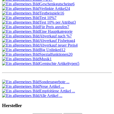
Geschenkgutscheine
6
Verlinkte Artikel
24
Testbeispiele
16
Test 10%
7
Test 10% per Attribut
3
Für Preis anrufen
7
Eine Hauptkategorie
Abverkauf nach %
7
Abverkauf Fixbetrag
4
Abverkauf neuer Preis
4
Big Unlinked
12
Spezialfunktionen
20
Musik
1
Gemischte Artikeltypen
5
Sonderangebote ...
Neue Artikel ...
Empfohlene Artikel ...
Alle Artikel ...
Hersteller