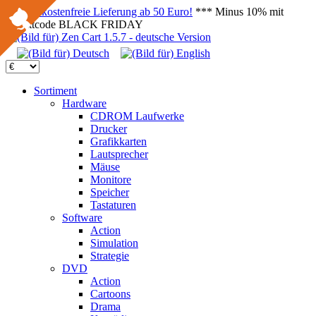
Versandkostenfreie Lieferung ab 50 Euro!
*** Minus 10% mit
Rabattcode BLACK FRIDAY
Sortiment
Hardware
CDROM Laufwerke
Drucker
Grafikkarten
Lautsprecher
Mäuse
Monitore
Speicher
Tastaturen
Software
Action
Simulation
Strategie
DVD
Action
Cartoons
Drama