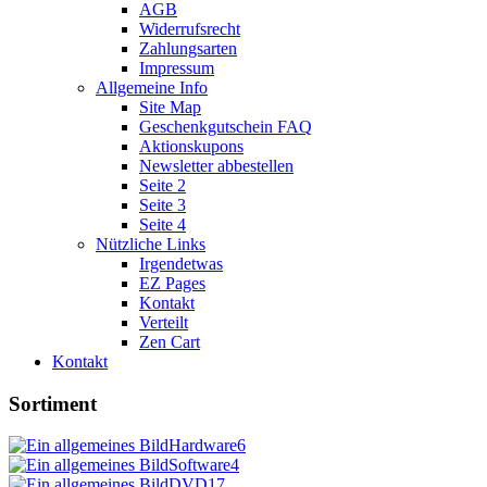
AGB
Widerrufsrecht
Zahlungsarten
Impressum
Allgemeine Info
Site Map
Geschenkgutschein FAQ
Aktionskupons
Newsletter abbestellen
Seite 2
Seite 3
Seite 4
Nützliche Links
Irgendetwas
EZ Pages
Kontakt
Verteilt
Zen Cart
Kontakt
Sortiment
Hardware
6
Software
4
DVD
17