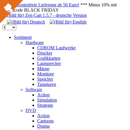
Versandkostenfreie Lieferung ab 50 Euro!
*** Minus 10% mit
Rabattcode BLACK FRIDAY
Sortiment
Hardware
CDROM Laufwerke
Drucker
Grafikkarten
Lautsprecher
Mäuse
Monitore
Speicher
Tastaturen
Software
Action
Simulation
Strategie
DVD
Action
Cartoons
Drama