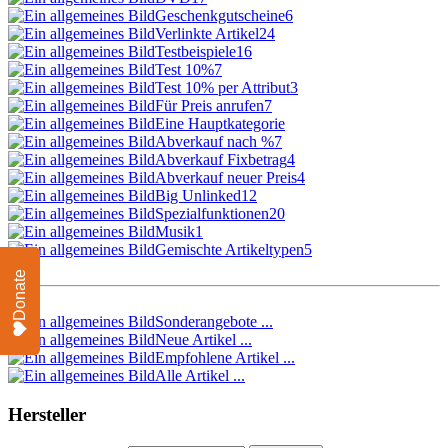
Geschenkgutscheine
6
Verlinkte Artikel
24
Testbeispiele
16
Test 10%
7
Test 10% per Attribut
3
Für Preis anrufen
7
Eine Hauptkategorie
Abverkauf nach %
7
Abverkauf Fixbetrag
4
Abverkauf neuer Preis
4
Big Unlinked
12
Spezialfunktionen
20
Musik
1
Gemischte Artikeltypen
5
Donate
Sonderangebote ...
Neue Artikel ...
Empfohlene Artikel ...
Alle Artikel ...
Hersteller