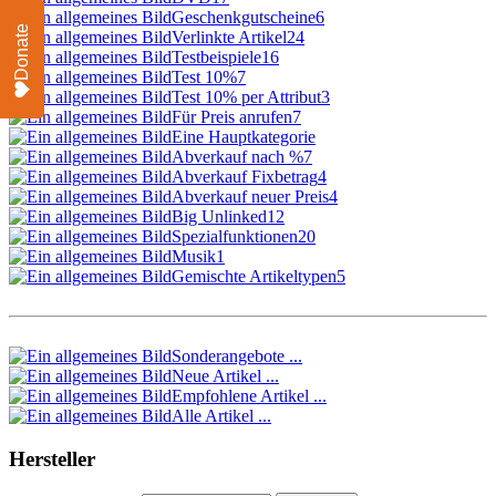
Geschenkgutscheine
6
Donate
Verlinkte Artikel
24
Testbeispiele
16
Test 10%
7
Test 10% per Attribut
3
Für Preis anrufen
7
Eine Hauptkategorie
Abverkauf nach %
7
Abverkauf Fixbetrag
4
Abverkauf neuer Preis
4
Big Unlinked
12
Spezialfunktionen
20
Musik
1
Gemischte Artikeltypen
5
Sonderangebote ...
Neue Artikel ...
Empfohlene Artikel ...
Alle Artikel ...
Hersteller