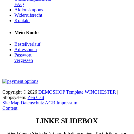
FAQ
Aktionskupons
Widerrufsrecht
Kontakt
Mein Konto
Bestellverlauf
Adressbuch
Passwort
vergessen
Copyright © 2026
DEMOSHOP Template WINCHESTER
|
Shopsystem:
Zen Cart
Site Map
Datenschutz
AGB
Impressum
Content
LINKE SLIDEBOX
Hier können Sie jede Art von Inhalt anzeigen. Text, Bilder, was