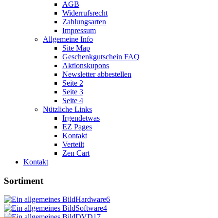
AGB
Widerrufsrecht
Zahlungsarten
Impressum
Allgemeine Info
Site Map
Geschenkgutschein FAQ
Aktionskupons
Newsletter abbestellen
Seite 2
Seite 3
Seite 4
Nützliche Links
Irgendetwas
EZ Pages
Kontakt
Verteilt
Zen Cart
Kontakt
Sortiment
Hardware
6
Software
4
DVD
17