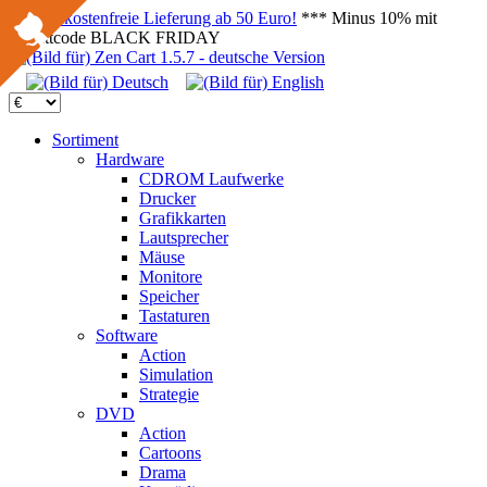
Versandkostenfreie Lieferung ab 50 Euro!
*** Minus 10% mit
Rabattcode BLACK FRIDAY
Sortiment
Hardware
CDROM Laufwerke
Drucker
Grafikkarten
Lautsprecher
Mäuse
Monitore
Speicher
Tastaturen
Software
Action
Simulation
Strategie
DVD
Action
Cartoons
Drama